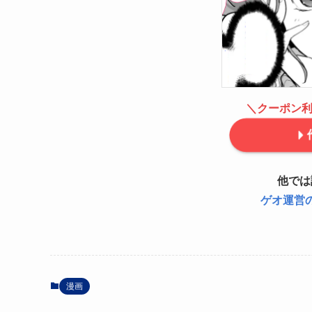
＼クーポン利
他では
ゲオ運営
漫画