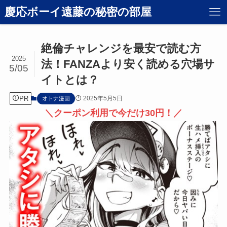
慶応ボーイ遠藤の秘密の部屋
絶倫チャレンジを最安で読む方
2025
法！FANZAより安く読める穴場サ
5/05
イトとは？
PR
2025年5月5日
オトナ漫画
＼クーポン利用で今だけ30円！／