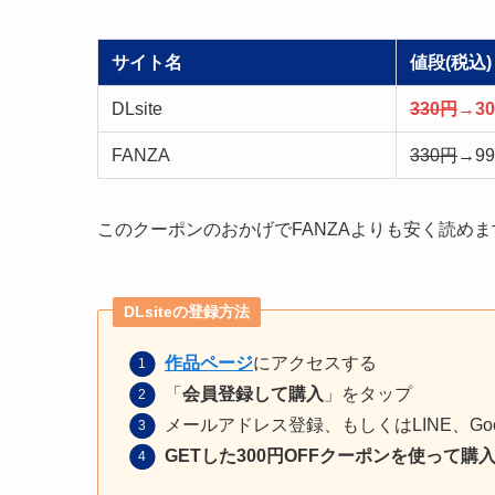
サイト名
値段(税込)
DLsite
330円
→3
FANZA
330円
→9
このクーポンのおかげでFANZAよりも安く読め
DLsiteの登録方法
作品ページ
にアクセスする
「
会員登録して購入
」をタップ
メールアドレス登録、もしくはLINE、Go
GETした300円OFFクーポンを使って購