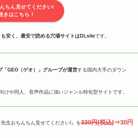
んちん見せてください!
続きはこちら！
りも安く、最安で読める穴場サイトはDLsite
です。
プ「GEO（ゲオ）」グループが運営
する国内大手のダウン
人向けや同人、音声作品に強いジャンル特化型サイトです。
330円(税込)
⇒30円
『先生おちんちん見せてください!』を