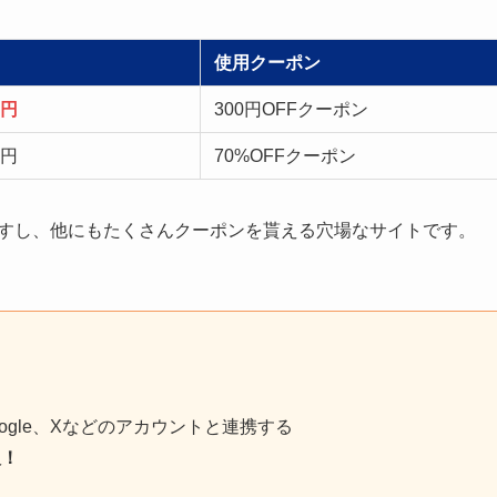
使用クーポン
0円
300円OFF
クーポン
9円
70%OFF
クーポン
ますし、他にもたくさんクーポンを貰える穴場なサイトです。
ogle、Xなどのアカウントと連携する
入！