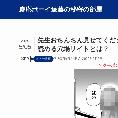
慶応ボーイ遠藤の秘密の部屋
先生おちんちん見せてくださ
2025
5/05
読める穴場サイトとは？
PR
2025年5月4日
2025年5月5日
オトナ漫画
＼クーポ